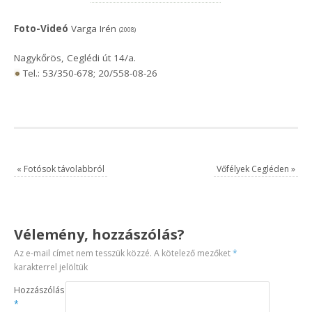
Foto-Videó
Varga Irén
(2008)
Nagykőrös, Ceglédi út 14/a.
Tel.: 53/350-678; 20/558-08-26
«
Fotósok távolabbról
Vőfélyek Cegléden
»
Vélemény, hozzászólás?
Az e-mail címet nem tesszük közzé.
A kötelező mezőket
*
karakterrel jelöltük
Hozzászólás
*