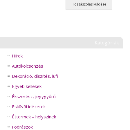
Kategóriák
Hírek
Autókölcsönzés
Dekoráció, díszítés, lufi
Egyéb kellékek
Ékszerész, jegygyűrű
Esküvői idézetek
Éttermek – helyszínek
Fodrászok