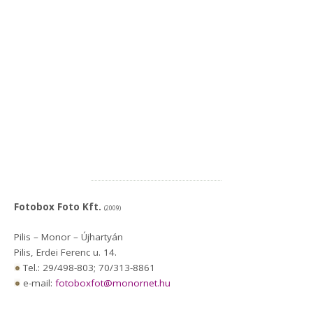
Fotobox Foto Kft.
(2009)
Pilis – Monor – Újhartyán
Pilis, Erdei Ferenc u. 14.
Tel.: 29/498-803; 70/313-8861
e-mail:
fotoboxfot@monornet.hu