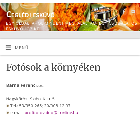
Ceglédi esküvő
EGY OLDAL, AHOL MINDENT MEGTALÁL, AMI EGY CSODÁLATOS
ESKÜVŐHÖZ KELL.
MENÜ
Fotósok a környéken
Barna Ferenc
(2009)
Nagykőrös, Szász K. u. 5.
Tel.: 53/350-265; 30/908-12-97
e-mail:
profifotovideo@t-online.hu