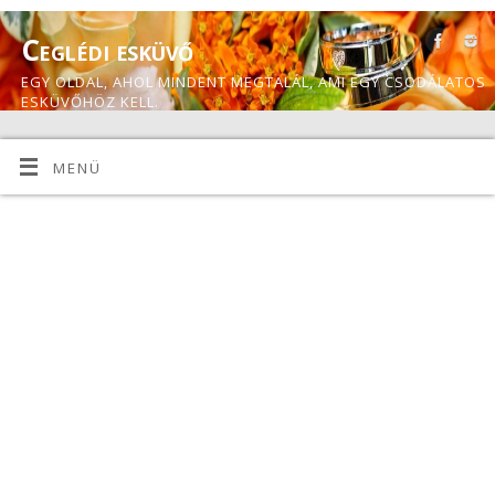
Ceglédi esküvő
EGY OLDAL, AHOL MINDENT MEGTALÁL, AMI EGY CSODÁLATOS
ESKÜVŐHÖZ KELL.
MENÜ