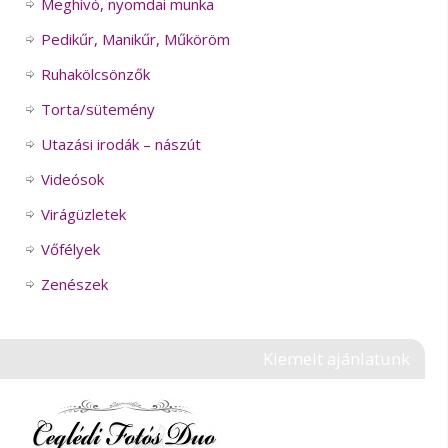
Meghívó, nyomdai munka
Pedikűr, Manikűr, Műköröm
Ruhakölcsönzők
Torta/sütemény
Utazási irodák – nászút
Videósok
Virágüzletek
Vőfélyek
Zenészek
Kiemelt ajánlatunk