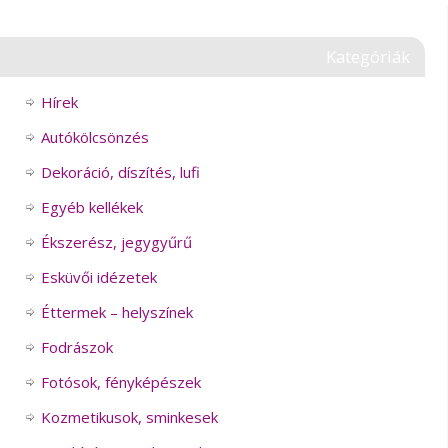
Kategóriák
Hírek
Autókölcsönzés
Dekoráció, díszítés, lufi
Egyéb kellékek
Ékszerész, jegygyűrű
Esküvői idézetek
Éttermek – helyszínek
Fodrászok
Fotósok, fényképészek
Kozmetikusok, sminkesek