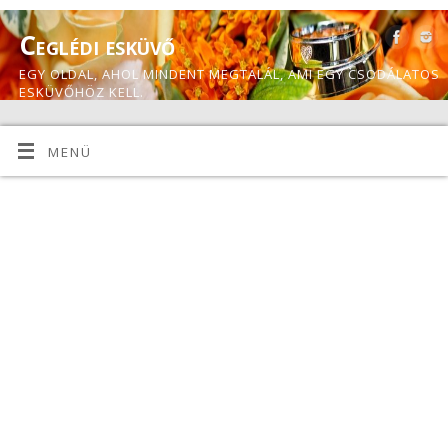
Ceglédi esküvő
EGY OLDAL, AHOL MINDENT MEGTALÁL, AMI EGY CSODÁLATOS
ESKÜVŐHÖZ KELL.
MENÜ