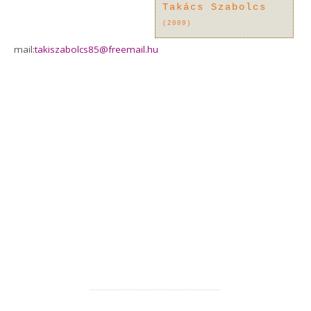
Takács Szabolcs
(2009)
mail:
takiszabolcs85@freemail.hu