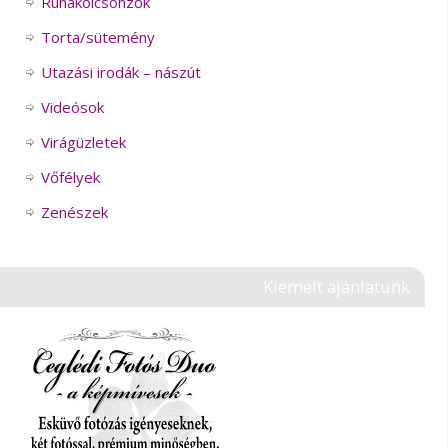
Ruhakölcsönzők
Torta/sütemény
Utazási irodák – nászút
Videósok
Virágüzletek
Vőfélyek
Zenészek
Kiemelt ajánlatunk