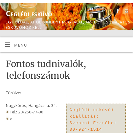
Ceglédi esküvő
EGY OLDAL, AHOL MINDENT MEGTALÁL, AMI EGY CSODÁLATOS
ESKÜVŐHÖZ KELL.
MENÜ
Fontos tudnivalók,
telefonszámok
Törölve:
Nagykőrös, Hangácsi u. 34.
Ceglédi esküvői
Tel.: 20/250-77-80
kiállítás:
e-
Szebeni Erzsébet
30/924-1514