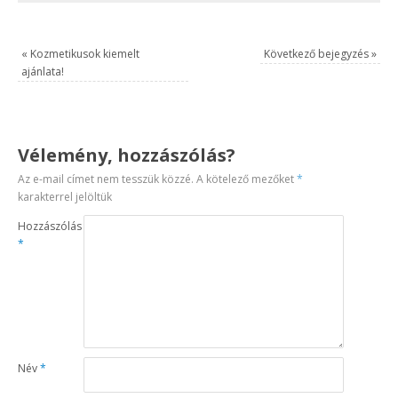
«
Kozmetikusok kiemelt
Következő bejegyzés
»
ajánlata!
Vélemény, hozzászólás?
Az e-mail címet nem tesszük közzé.
A kötelező mezőket
*
karakterrel jelöltük
Hozzászólás
*
Név
*