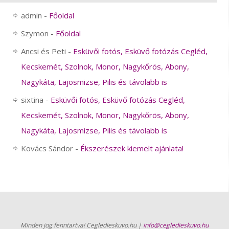
admin
-
Főoldal
Szymon
-
Főoldal
Ancsi és Peti
-
Esküvői fotós, Esküvő fotózás Cegléd,
Kecskemét, Szolnok, Monor, Nagykőrös, Abony,
Nagykáta, Lajosmizse, Pilis és távolabb is
sixtina
-
Esküvői fotós, Esküvő fotózás Cegléd,
Kecskemét, Szolnok, Monor, Nagykőrös, Abony,
Nagykáta, Lajosmizse, Pilis és távolabb is
Kovács Sándor
-
Ékszerészek kiemelt ajánlata!
Minden jog fenntartva! Cegledieskuvo.hu |
info@cegledieskuvo.hu