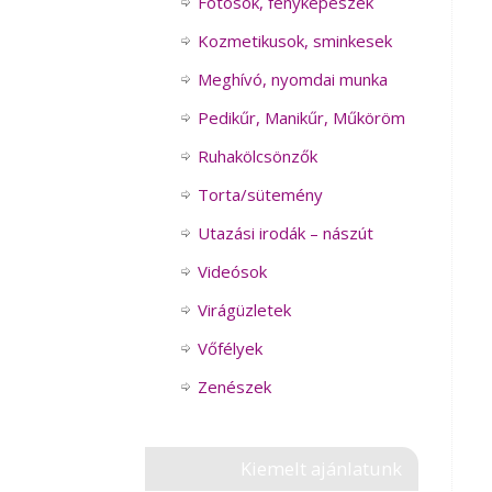
Fotósok, fényképészek
Kozmetikusok, sminkesek
Meghívó, nyomdai munka
Pedikűr, Manikűr, Műköröm
Ruhakölcsönzők
Torta/sütemény
Utazási irodák – nászút
Videósok
Virágüzletek
Vőfélyek
Zenészek
Kiemelt ajánlatunk