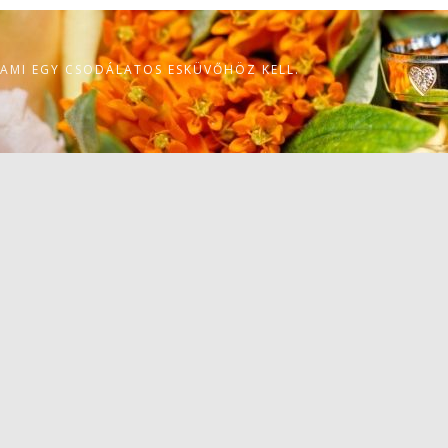
 AMI EGY CSODÁLATOS ESKÜVŐHÖZ KELL.