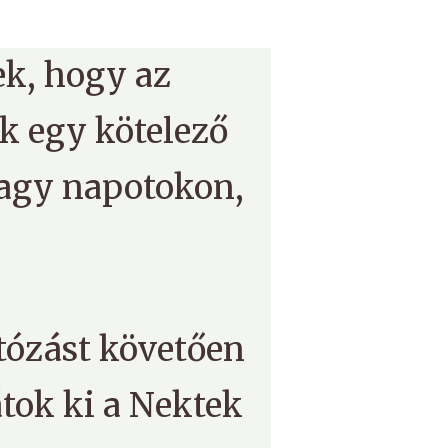
ek, hogy az
k egy kötelező
nagy napotokon,
tózást követően
tok ki a Nektek