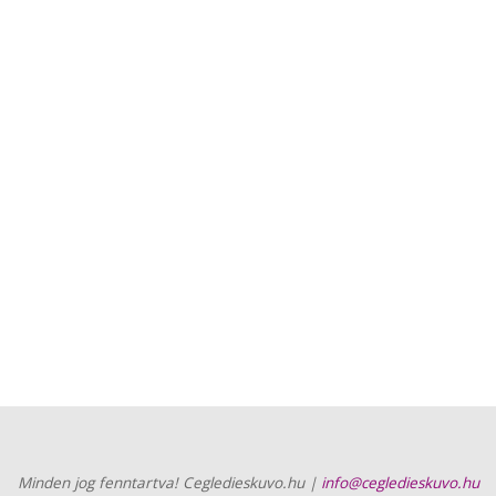
Minden jog fenntartva! Cegledieskuvo.hu |
info@cegledieskuvo.hu