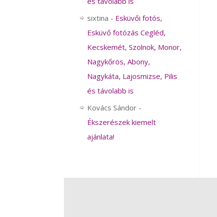
és távolabb is
sixtina
-
Esküvői fotós,
Esküvő fotózás Cegléd,
Kecskemét, Szolnok, Monor,
Nagykőrös, Abony,
Nagykáta, Lajosmizse, Pilis
és távolabb is
Kovács Sándor
-
Ékszerészek kiemelt
ajánlata!