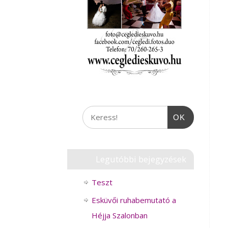
OK
Legutóbbi bejegyzések
Teszt
Esküvői ruhabemutató a
Héjja Szalonban