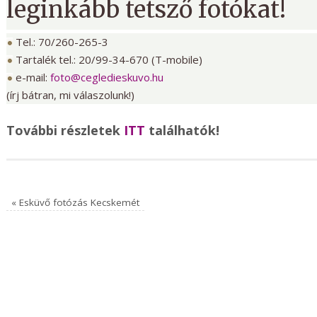
leginkább tetsző fotókat!
Tel.: 70/260-265-3
Tartalék tel.: 20/99-34-670 (T-mobile)
e-mail:
foto@cegledieskuvo.hu
(írj bátran, mi válaszolunk!)
További részletek
ITT
találhatók!
«
Esküvő fotózás Kecskemét