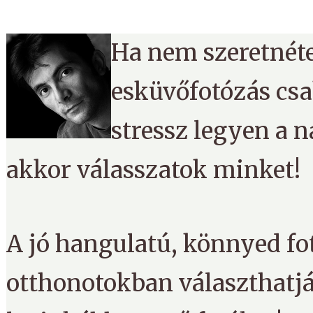
Ha nem szeretnét
esküvőfotózás csa
stressz legyen a 
akkor válasszatok minket!
A jó hangulatú, könnyed fo
otthonotokban választhatjá