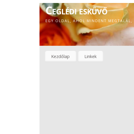
Ceglédi esküvő
EGY OLDAL, AHOL MINDENT MEGTALÁL,
Kezdőlap
Linkek