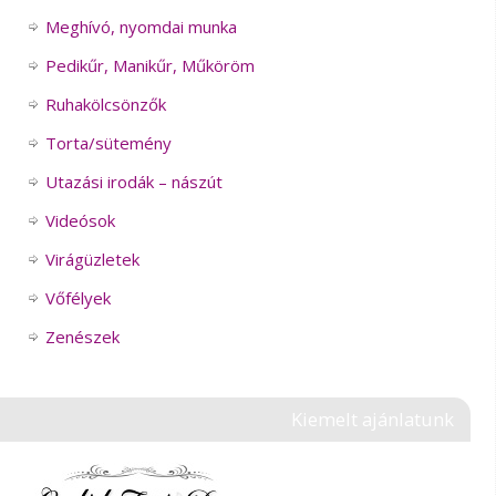
Meghívó, nyomdai munka
Pedikűr, Manikűr, Műköröm
Ruhakölcsönzők
Torta/sütemény
Utazási irodák – nászút
Videósok
Virágüzletek
Vőfélyek
Zenészek
Kiemelt ajánlatunk