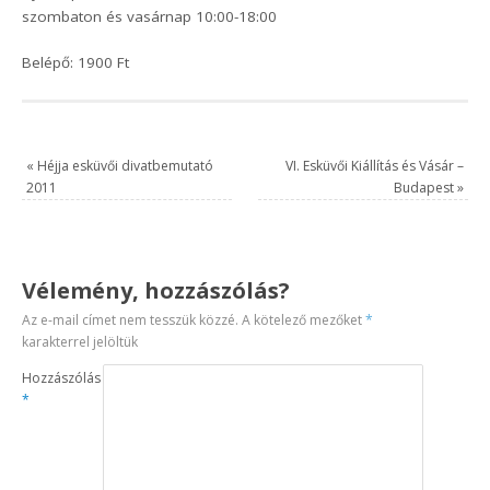
szombaton és vasárnap 10:00-18:00
Belépő: 1900 Ft
«
Héjja esküvői divatbemutató
VI. Esküvői Kiállítás és Vásár –
2011
Budapest
»
Vélemény, hozzászólás?
Az e-mail címet nem tesszük közzé.
A kötelező mezőket
*
karakterrel jelöltük
Hozzászólás
*