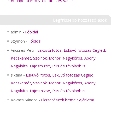
Budapesti Esküvő kiállítás és vásár
Legfrissebb hozzászólások
admin
-
Főoldal
Szymon
-
Főoldal
Ancsi és Peti
-
Esküvői fotós, Esküvő fotózás Cegléd,
Kecskemét, Szolnok, Monor, Nagykőrös, Abony,
Nagykáta, Lajosmizse, Pilis és távolabb is
sixtina
-
Esküvői fotós, Esküvő fotózás Cegléd,
Kecskemét, Szolnok, Monor, Nagykőrös, Abony,
Nagykáta, Lajosmizse, Pilis és távolabb is
Kovács Sándor
-
Ékszerészek kiemelt ajánlata!