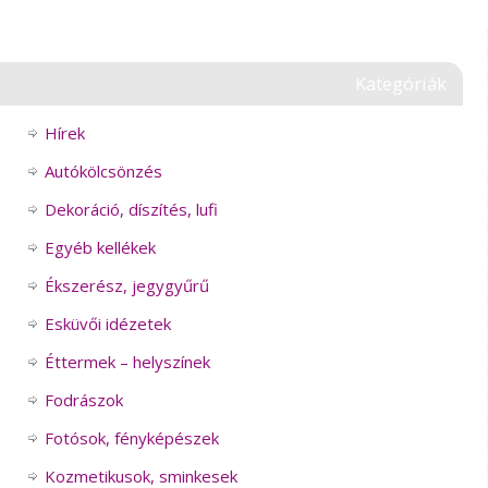
Kategóriák
Hírek
Autókölcsönzés
Dekoráció, díszítés, lufi
Egyéb kellékek
Ékszerész, jegygyűrű
Esküvői idézetek
Éttermek – helyszínek
Fodrászok
Fotósok, fényképészek
Kozmetikusok, sminkesek