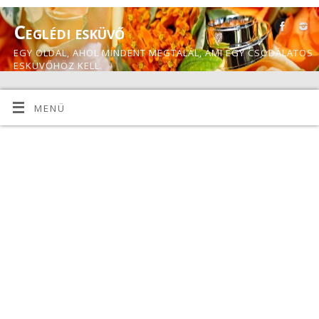
Ceglédi esküvő
EGY OLDAL, AHOL MINDENT MEGTALÁL, AMI EGY CSODÁLATOS
ESKÜVŐHÖZ KELL.
MENÜ