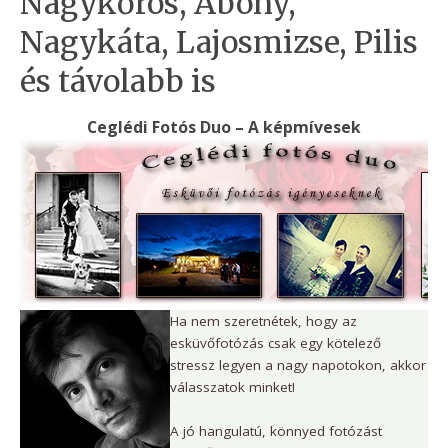
Nagykőrös, Abony,
Nagykáta, Lajosmizse, Pilis
és távolabb is
Ceglédi Fotós Duo – A képmívesek
Ha nem szeretnétek, hogy az
esküvőfotózás csak egy kötelező
stressz legyen a nagy napotokon, akkor
válasszatok minket!
A jó hangulatú, könnyed fotózást