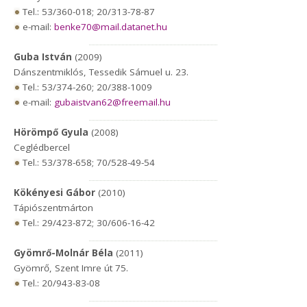
Tel.: 53/360-018; 20/313-78-87
e-mail:
benke70@mail.datanet.hu
Guba István
(2009)
Dánszentmiklós, Tessedik Sámuel u. 23.
Tel.: 53/374-260; 20/388-1009
e-mail:
gubaistvan62@freemail.hu
Hörömpő Gyula
(2008)
Ceglédbercel
Tel.: 53/378-658; 70/528-49-54
Kökényesi Gábor
(2010)
Tápiószentmárton
Tel.: 29/423-872; 30/606-16-42
Gyömrő-Molnár Béla
(2011)
Gyömrő, Szent Imre út 75.
Tel.: 20/943-83-08