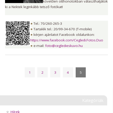
követően otthonotokban választhatjátok
ki a Nektek leginkább tetsző fotókat!
Tel.: 70/260-265-3
Tartalék tel.: 20/99-34-670 (T-mobile)
kérjen ajánlatot Facebook oldalunkon:
https://www.facebook.com/Cegledi.Fotos.Duo
e-mail:
foto@cegledieskuvo.hu
1
2
3
4
5
Kategóriák
Hírek