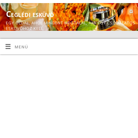
Ceglédi esküvő
EGY OLDAL, AHOL MINDENT MEGTALÁL, AMI EGY CSODÁLATOS
ESKÜVŐHÖZ KELL.
MENÜ