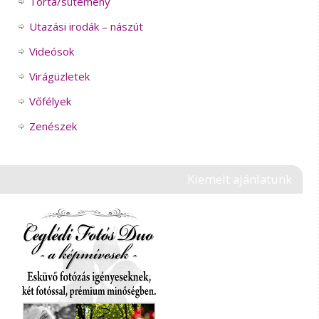
Torta/sütemény
Utazási irodák – nászút
Videósok
Virágüzletek
Vőfélyek
Zenészek
Kiemelt ajánlatunk